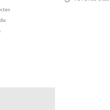
ecten
dia
s