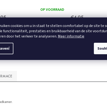
OP VOORRAAD
,95
€4,95
ruiken cookies om u in staat te stellen comfortabel op de site te 
e functionaliteit, prestaties en bruikbaarheid van de site voortdu
DETAIL
ren door het verkeer te analyseren.
Meer informatie
avení
Souh
50x60 cm met uitsparing voor toilet
50x60 cm
ORMACE
badkamer.