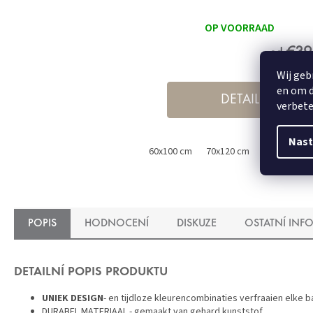
OP VOORRAAD
€39
od
Wij geb
en om d
DETAIL
verbete
Nast
60x100 cm
70x120 cm
80x140 cm
POPIS
HODNOCENÍ
DISKUZE
OSTATNÍ INF
DETAILNÍ POPIS PRODUKTU
UNIEK DESIGN
- en tijdloze kleurencombinaties verfraaien elke 
DURABEL MATERIAAL - gemaakt van gehard kunststof.