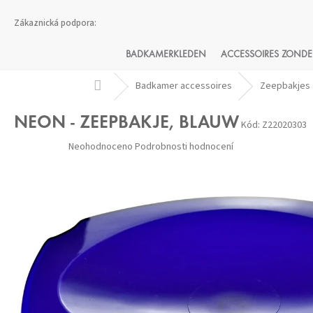
Přejít
na
obsah
BADKAMERKLEDEN
ACCESSOIRES ZONDE
Domů
Badkamer accessoires
Zeepbakjes
NEON - ZEEPBAKJE, BLAUW
Kód:
Z22020303
Průměrné
Neohodnoceno
Podrobnosti hodnocení
hodnocení
produktu
je
0,0
z 5
hvězdiček.