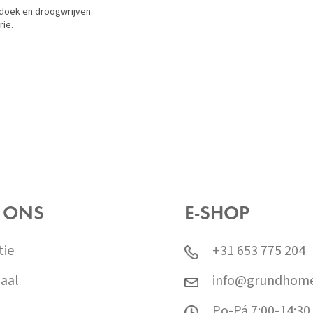
oek en droogwrijven.
ie.
 ONS
E-SHOP
tie
+31 653 775 204
aal
info@grundhome
Po-Pá 7:00-14:30