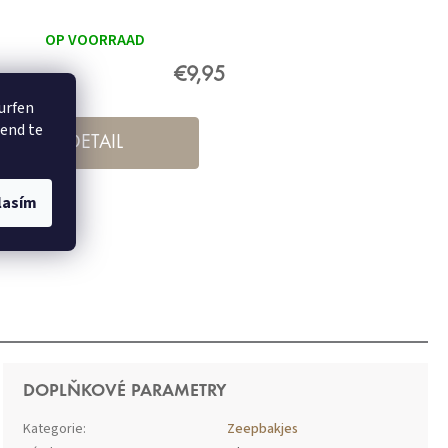
OP VOORRAAD
€9,95
surfen
rend te
DETAIL
lasím
DOPLŇKOVÉ PARAMETRY
Kategorie
:
Zeepbakjes