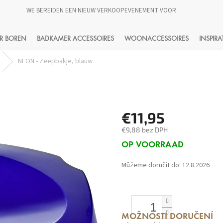
WE BEREIDEN EEN NIEUW VERKOOPEVENEMENT VOOR
HLEDAT
R BOREN
BADKAMER ACCESSOIRES
WOONACCESSOIRES
INSPIRA
NEON - Zeepbakje, blauw
€11,95
€9,88 bez DPH
Měrná
OP VOORRAAD
cena:
Můžeme doručit do:
12.8.2026
MOŽNOSTI DORUČENÍ