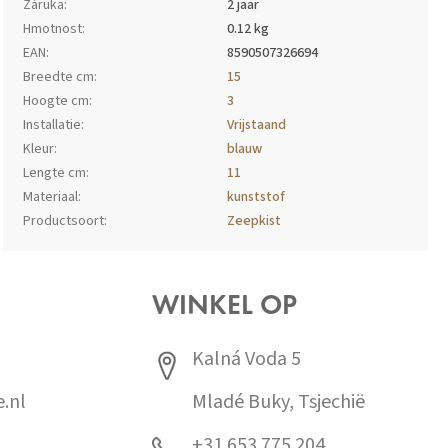
Záruka
:
2 jaar
Hmotnost
:
0.12 kg
EAN
:
8590507326694
Breedte cm
:
15
Hoogte cm
:
3
Installatie
:
Vrijstaand
Kleur
:
blauw
Lengte cm
:
11
Materiaal
:
kunststof
Productsoort
:
Zeepkist
WINKEL OP
Kalná Voda 5
.nl
Mladé Buky, Tsjechië
+31 653 775 204