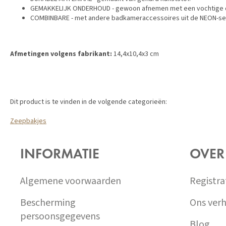
GEMAKKELIJK ONDERHOUD - gewoon afnemen met een vochtige d
COMBINBARE - met andere badkameraccessoires uit de NEON-ser
Afmetingen volgens fabrikant:
14,4x10,4x3 cm
Dit product is te vinden in de volgende categorieën:
Zeepbakjes
Z
Á
INFORMATIE
OVER
P
A
T
Algemene voorwaarden
Registra
Í
Bescherming
Ons verh
persoonsgegevens
Blog