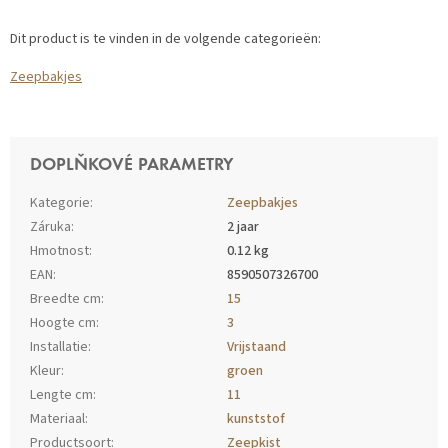
Dit product is te vinden in de volgende categorieën:
Zeepbakjes
DOPLŇKOVÉ PARAMETRY
Kategorie
:
Zeepbakjes
Záruka
:
2 jaar
Hmotnost
:
0.12 kg
EAN
:
8590507326700
Breedte cm
:
15
Hoogte cm
:
3
Installatie
:
Vrijstaand
Kleur
:
groen
Lengte cm
:
11
Materiaal
:
kunststof
Productsoort
:
Zeepkist