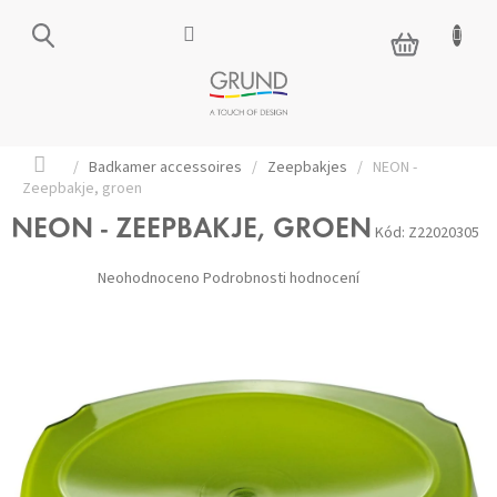
Přejít
na
NÁKUPNÍ
obsah
KOŠÍK
Domů
/
Badkamer accessoires
/
Zeepbakjes
/
NEON -
Zeepbakje, groen
NEON - ZEEPBAKJE, GROEN
Kód:
Z22020305
Průměrné
Neohodnoceno
Podrobnosti hodnocení
hodnocení
produktu
je
0,0
z 5
hvězdiček.