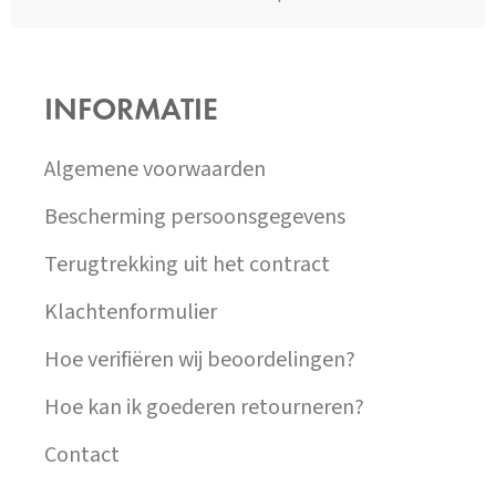
Z
Á
P
INFORMATIE
A
T
Í
Algemene voorwaarden
Bescherming persoonsgegevens
Terugtrekking uit het contract
Klachtenformulier
Hoe verifiëren wij beoordelingen?
Hoe kan ik goederen retourneren?
Contact