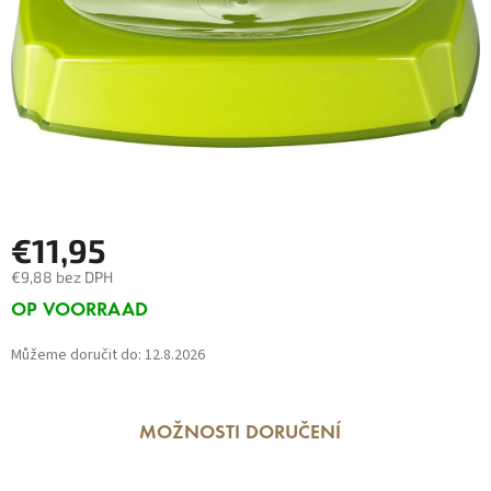
€11,95
€9,88 bez DPH
Měrná
OP VOORRAAD
cena:
Můžeme doručit do:
12.8.2026
MOŽNOSTI DORUČENÍ